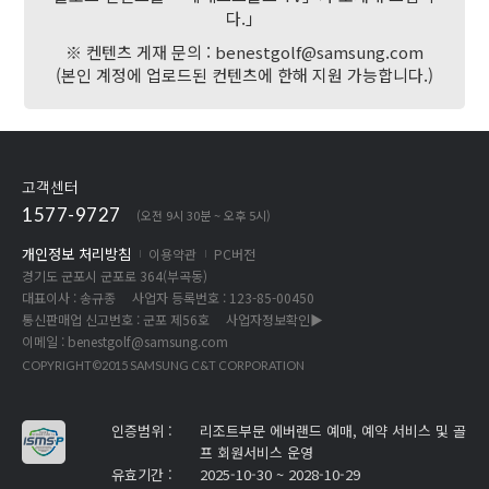
다.」
※ 켄텐츠 게재 문의 : benestgolf@samsung.com
(본인 계정에 업로드된 컨텐츠에 한해 지원 가능합니다.)
고객센터
1577-9727
(오전 9시 30분 ~ 오후 5시)
개인정보 처리방침
이용약관
PC버전
경기도 군포시 군포로 364(부곡동)
대표이사 : 송규종
사업자 등록번호 : 123-85-00450
통신판매업 신고번호 : 군포 제56호
사업자정보확인▶
이메일 :
benestgolf@samsung.com
COPYRIGHT©2015 SAMSUNG C&T CORPORATION
인증범위 :
리조트부문 에버랜드 예매, 예약 서비스 및 골
프 회원서비스 운영
유효기간 :
2025-10-30 ~ 2028-10-29