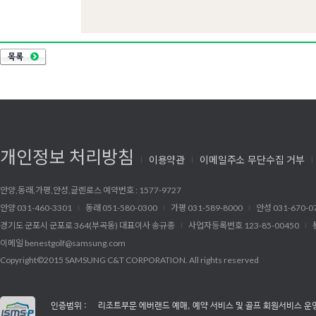
개인정보 처리방침
이용약관
이메일주소 무단수집 거부
안양,동래,가평,안성,글렌로스 예약번호 : 1577-9727
안양 031-460-3301
동래 051-580-0300
가평 031-589-8000
안성 031-670-0
경기도 군포시 군포로 364(부곡동) 대표이사 송규종
사업자등록번호 123-85-00450
이메일
benestgolf@samsung.com
Copyright©2015 SAMSUNG C&T CORPORATION. All rights reserved
인증범위 :
리조트부문 에버랜드 예매, 예약 서비스 및 골프 회원서비스 운