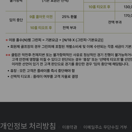
개인정보 처리방침
이용약관
이메일주소 무단수집 거부