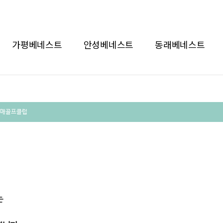
가평베네스트
안성베네스트
동래베네스트
매골프클럽
는