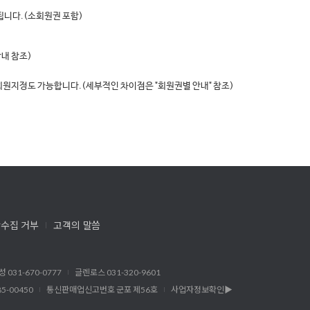
됩니다.(소회원권 포함)
안내 참조)
회원지정도 가능합니다.(세부적인 차이점은 "회원권별 안내" 참조)
수집 거부
고객의 말씀
성 031-670-0777
글렌로스 031-320-9601
5-00450
통신판매업신고번호 군포 제56호
사업자정보확인▶