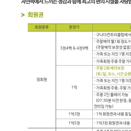
자연속에서 느끼는 정감과 함께 최고의 편의 시설을 자랑
회원권
회원분류
분양가
· 구나다컨트리클럽에서
· 주말예약 월1회 정도
(주말예약 보장성 없음
3천4백 & 4천9백
· 가족 또는 지인 1명 
· 가족회원 주중 주말 
· 주말 2회 예약보장
(토/일, 코스, 시간 순
정회원
· 가족 또는 지인 1명 
1억
· 가족회원 주중, 주말 
· 주중 2인 플레이 가능
(07:30분 이전 한정,
전타임 가능)
1억3천
· 1억 회원권과 내용 동
1억5천
· 1억3천 회원권과 내용