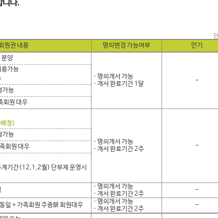
합니다.
단
회원권 내용
명의변경 가능여부
만기
 분양
 이용가능
· 명의개서 가능
)
-
· 개서 완료기간 1달
지정가능
가족회원 대우
환배정)
지정가능
· 명의개서 가능
-
가족회원 대우
· 개서 완료기간 2주
 동계기간(12,1,2월) 단부제 운영시
· 명의개서 가능
일
-
· 개서 완료기간 2주
· 명의개서 가능
 동일 + 가족회원 주중限 회원대우
-
· 개서 완료기간 2주