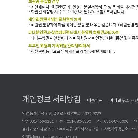
회원증 분실할 경우
· 메인페이지-회원권문의-안성-'분실서약서' 작성 후 제출 하시면 
· 회원권 재발행 시 수수료 66,000원(VAT포함) 부과됩니다.
개인회원권과 법인회원권의 차이
· 회원권 분양가에 따른 차이만 있을 뿐 대우는 같습니다.(회원권별 
나다분양권과 삼성에버랜드에서 분양한 회원권과의 차이
· 나다분양권도 안성베네스트 회원권으로 인정, 그린피동일 및 가족
부부인 회원과 가족회원 간의 명의개서
· 재산권이동이므로 명의개서료와 취득세 발생합니다.
개인정보 처리방침
이용약관
이메일주소 무단
안양,동래,가평,안성,글렌로스 예약번호 : 1577-9727
안양 031-460-3301
동래 051-580-0300
가평 031-589-8000
안
경기도 군포시 군포로 364(부곡동) 대표이사 송규종
사업자등록번호 123-8
이메일
benestgolf@samsung.com