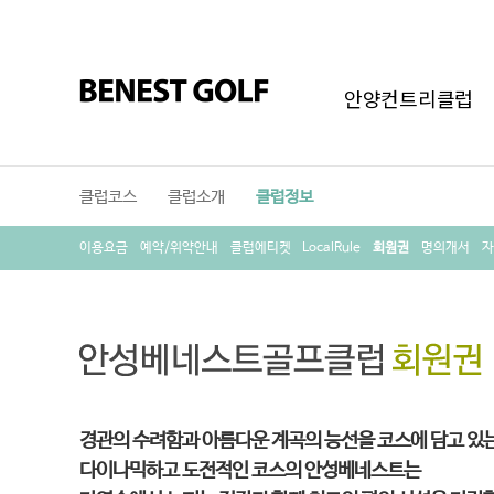
안양컨트리클럽
클럽코스
클럽소개
클럽정보
이용요금
예약/위약안내
클럽에티켓
LocalRule
회원권
명의개서
자
경관의 수려함과 아름다운 계곡의 능선을 코스에 담고 있
다이나믹하고 도전적인 코스의 안성베네스트는