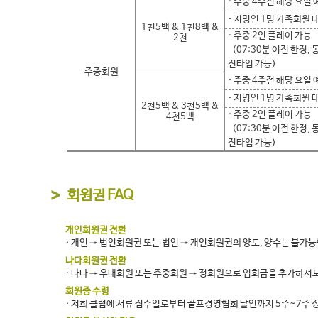
· 주중 4주전 해당 요일
· 지명인 1명 가족회원 
1천5백 & 1천8백 &
· 주중 2인 플레이 가능
2천
(07:30분 이전 한정,
전타임 가능)
주중회원
· 주중 4주전 해당 요일
· 지명인 1명 가족회원 
2천5백 & 3천5백 &
· 주중 2인 플레이 가능
4천5백
(07:30분 이전 한정,
전타임 가능)
회원권 FAQ
개인회원권 전환
· 개인 → 법인회원권 또는 법인 → 개인회원권의 양도, 양수는 불가
나다회원권 전환
· 나다 → 우대회원 또는 주중회원 → 정회원으로 입회금을 추가하셔
회원증 수령
· 저희 클럽에 서류 접수일로부터 골프경영협회 날인까지 5주~7주 