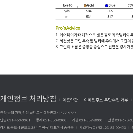
Hole 10
Gold
Blue
W
yds
584
565
m
534
517
Pro's Advice
1.
페어웨이가 대체적으로 넓은 홀로 좌측벙커와 우
2.
세컨샷은 그린 우측 앞 벙커에 주의해서 그린의 
3.
그린의 흐름은 중앙을 중심으로 전면은 경사가 
개인정보 처리방침
이용약관
이메일주소 무단수집 거부
안양,동래,가평,안성,글렌로스 예약번호 : 1577-9727
안양 031-460-3301
동래 051-580-0300
가평 031-589-8000
안성 031-670-0
경기도 군포시 군포로 364(부곡동) 대표이사 송규종
사업자등록번호 123-85-00450