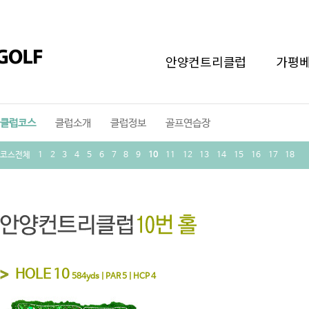
안양컨트리클럽
가평
클럽코스
클럽소개
클럽정보
골프연습장
코스전체
1
2
3
4
5
6
7
8
9
10
11
12
13
14
15
16
17
18
HOLE 10
584yds | PAR 5 | HCP 4