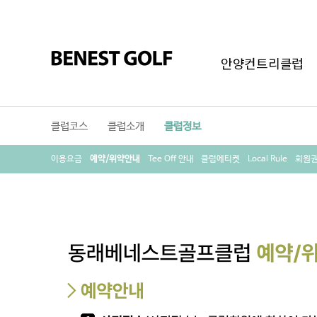
안양컨트리클럽
클럽코스
클럽소개
클럽정보
이용요금
예약/위약안내
Tee Off 안내
클럽에티켓
Local Rule
회원권