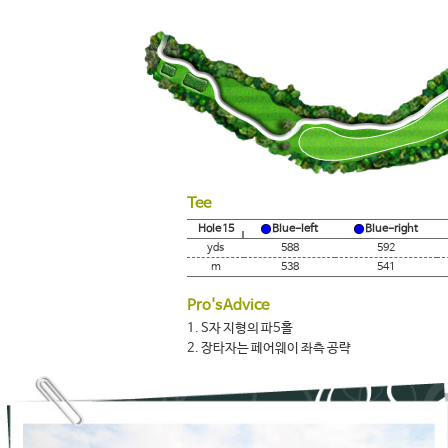
Tee
Hole 15
Blue-left
Blue-right
yds
588
592
m
538
541
Pro's Advice
1.
S자 지형의 파5홀
2.
장타자는 페어웨이 좌측 공략