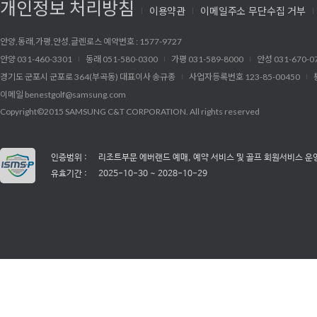
개인정보 처리방침
이용약관
이메일주소 무단수집 거부
안양,동래,가평,안성,글렌로스 예약번호 : 1577-9727
안양 031-460-3301
동래 051-580-0300
가평 031-589-8000
안성 031-670-0
경기도 군포시 군포로 364(부곡동) 대표이사 송규종
사업자등록번호 123-85-00450
이메일
benestgolf@samsung.com
Copyright©2015 SAMSUNG C&T CORPORATION. All rights reserved
인증범위 :
리조트부문 에버랜드 예매, 예약 서비스 및 골프 회원서비스 운
유효기간 :
2025-10-30 ~ 2028-10-29