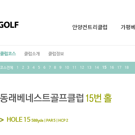
안양컨트리클럽
가평
클럽코스
클럽소개
클럽정보
코스전체
1
2
3
4
5
6
7
8
9
10
11
12
13
14
15
16
17
18
HOLE 15
588yds | PAR 5 | HCP 2