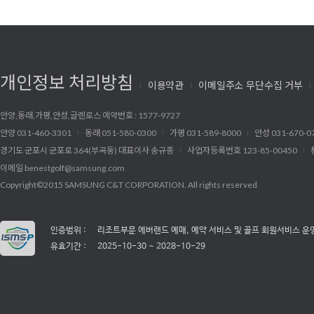
개인정보 처리방침
이용약관
이메일주소 무단수집 거부
안양,동래,가평,안성,글렌로스 예약번호 : 1577-9727
안양 031-460-3301
동래 051-580-0300
가평 031-589-8000
안성 031-670-0
경기도 군포시 군포로 364(부곡동) 대표이사 송규종
사업자등록번호 123-85-00450
이메일
benestgolf@samsung.com
Copyright©2015 SAMSUNG C&T CORPORATION. All rights reserved
인증범위 :
리조트부문 에버랜드 예매, 예약 서비스 및 골프 회원서비스 운
유효기간 :
2025-10-30 ~ 2028-10-29