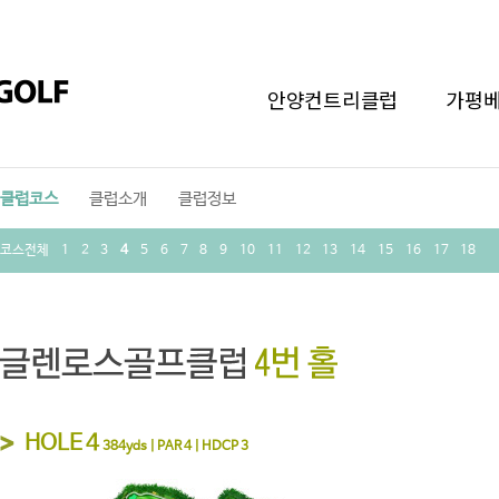
안양컨트리클럽
가평
클럽코스
클럽소개
클럽정보
코스전체
1
2
3
4
5
6
7
8
9
10
11
12
13
14
15
16
17
18
HOLE 4
384yds | PAR 4 | HDCP 3