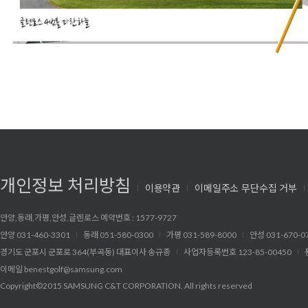
개인정보 처리방침
이용약관
이메일주소 무단수집 거부
안양,동래,가평,안성,글렌로스 예약번호 : 1577-9727
안양 031-460-3301
동래 051-580-0300
가평 031-589-8000
안성 031-670-0
경기도 군포시 군포로 364(부곡동) 대표이사 송규종
사업자등록번호 123-85-00450
이메일
benestgolf@samsung.com
Copyright©2015 SAMSUNG C&T CORPORATION. All rights reserved