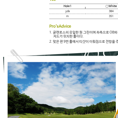
Hole 1
White
yds
384
m
351
Pro's Advice
1.
글렌로스의 유일한 원 그린이며 좌측으로 OB와
저드가 위치한 홀이다.
2.
맞은 편 9번 홀에서 티샷이 이뤄짐으로 전방을 