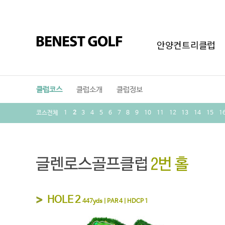
안양컨트리클럽
클럽코스
클럽소개
클럽정보
코스전체
1
2
3
4
5
6
7
8
9
10
11
12
13
14
15
1
HOLE 2
447yds | PAR 4 | HDCP 1