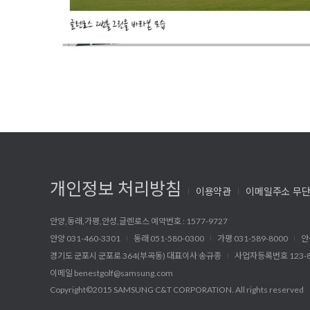
개인정보 처리방침
이용약관
이메일주소 무단
안양,동래,가평,안성,글렌로스 예약번호 : 1577-9727
안양 031-460-3301
동래 051-580-0300
가평 031-589-8000
안
경기도 군포시 군포로 364(부곡동) 대표이사 송규종
사업자등록번호 123-8
이메일
benestgolf@samsung.com
Copyright©2015 SAMSUNG C&T CORPORATION. All rights reserved