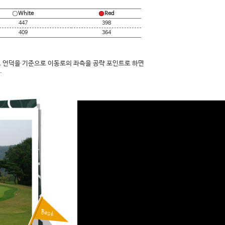
White
Red
447
398
409
364
 언덕을 기준으로 이동로의 좌측을 공략 포인트로 하면
.